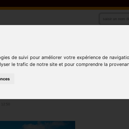
PAYS
ACTIVITES
ogies de suivi pour améliorer votre expérience de navigati
lyser le trafic de notre site et pour comprendre la provenan
BONENDALE 1
ences
NT DE DOUALA IV)
à 12:50