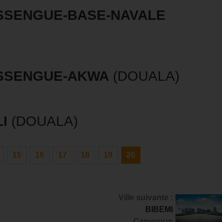
SSENGUE-BASE-NAVALE
SSENGUE-AKWA
(DOUALA)
I
(DOUALA)
15
16
17
18
19
20
Ville suivante :
BIBEMI
Cameroun