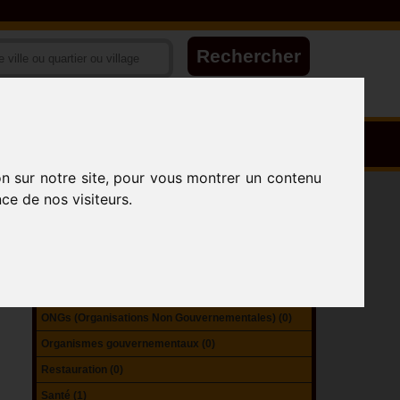
on sur notre site, pour vous montrer un contenu
Attractions (1)
ce de nos visiteurs.
Collectivités territoriales (1)
Ecoles (9)
Hébergement (3)
Infrastructures sportives (0)
ONGs (Organisations Non Gouvernementales) (0)
Organismes gouvernementaux (0)
Restauration (0)
Santé (1)