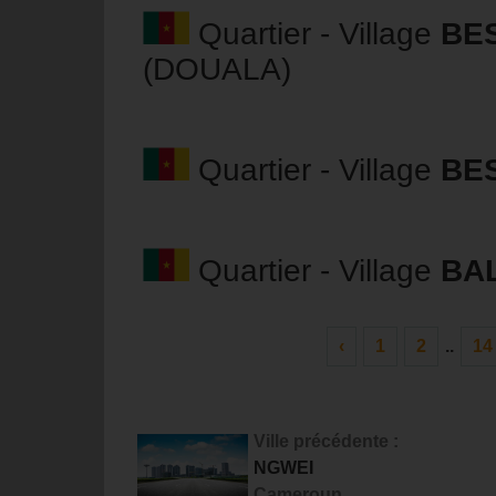
Quartier - Village
BE
(DOUALA)
Quartier - Village
BE
Quartier - Village
BAL
‹
1
2
..
14
Ville précédente :
NGWEI
Cameroun