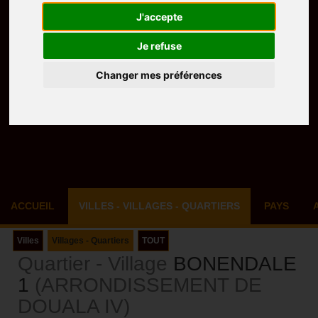
J'accepte
Je refuse
Changer mes préférences
ACCUEIL
VILLES - VILLAGES - QUARTIERS
PAYS
Villes
Villages - Quartiers
TOUT
Quartier - Village
BONENDALE
1
(ARRONDISSEMENT DE
DOUALA IV)