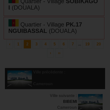
Quartier - Village
SOBIKAGO
I
(DOUALA)
Quartier - Village
PK.17
NGUIBASSAL
(DOUALA)
‹
1
2
3
4
5
6
7
...
19
20
›
››
Ville précédente :
NGWEI
Cameroun
Ville suivante :
BIBEMI
Cameroun