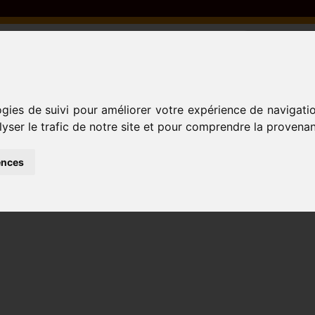
ogies de suivi pour améliorer votre expérience de navigati
PAIS
ACTIVIDADES
lyser le trafic de notre site et pour comprendre la provenan
ences
ente Oceanía