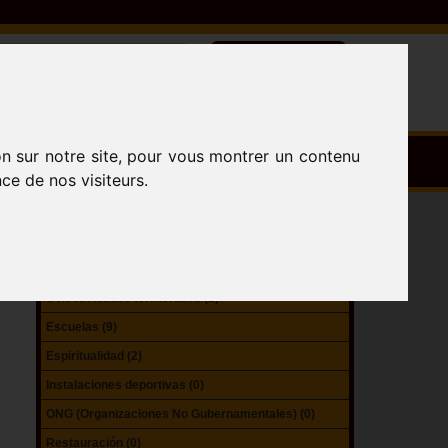
on sur notre site, pour vous montrer un contenu
ce de nos visiteurs.
Agencias gubernamentales (0)
Alojamiento (3)
Atracciones (1)
Colectividades territoriales (1)
Escuelas (9)
Espiritualidad (2)
Instalaciones deportivas (0)
ONG (Organizaciones No Gubernamentales) (0)
Restauración (0)