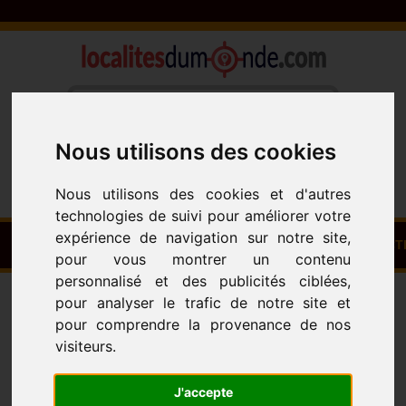
Nous utilisons des cookies
Nous utilisons des cookies et d'autres
Français
English
Español
technologies de suivi pour améliorer votre
expérience de navigation sur notre site,
CASA
CIUDADES - PUEBLOS - BARRIOS
PAIS
ACT
pour vous montrer un contenu
personnalisé et des publicités ciblées,
África
América
Asia
Europa
Oceanía
pour analyser le trafic de notre site et
Países del continente América
pour comprendre la provenance de nos
visiteurs.
J'accepte