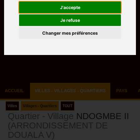
J'accepte
Je refuse
Changer mes préférences
ACCUEIL
VILLES - VILLAGES - QUARTIERS
PAYS
Villes
Villages - Quartiers
TOUT
Quartier - Village
NDOGMBE II
(ARRONDISSEMENT DE
DOUALA V)