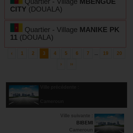
Quartier - Village
MBENGUE
CITY
(DOUALA)
Quartier - Village
MANIKE PK
11
(DOUALA)
‹
1
2
3
4
5
6
7
...
19
20
›
››
Ville précédente :
NGWEI
Cameroun
Ville suivante :
BIBEMI
Cameroun