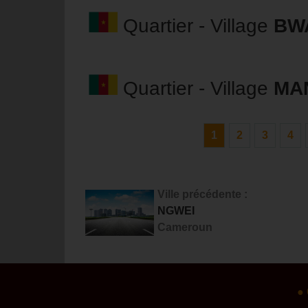
Quartier - Village
BW
Quartier - Village
MA
1
2
3
4
Ville précédente :
NGWEI
Cameroun
●