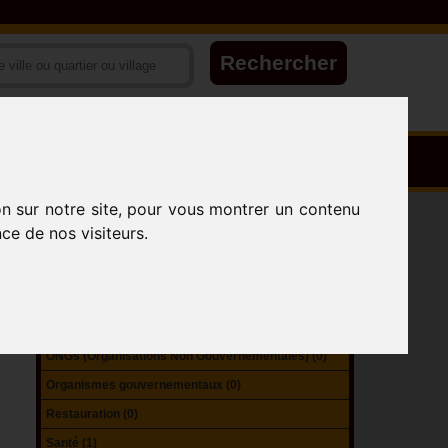
on sur notre site, pour vous montrer un contenu
Attractions (1)
ce de nos visiteurs.
Collectivités territoriales (1)
Ecoles (9)
Hébergement (3)
Infrastructures sportives (0)
ONGs (Organisations Non Gouvernementales) (0)
Organismes gouvernementaux (0)
Restauration (0)
Santé (1)