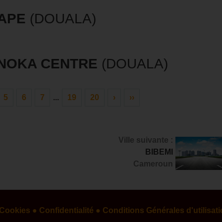
APE
(DOUALA)
NOKA CENTRE
(DOUALA)
5
6
7
...
19
20
›
››
Ville suivante :
BIBEMI
Cameroun
 Cookies
● Confidentialité
● Conditions Générales d'utilisat