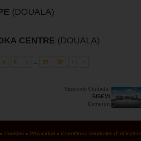
PE
(DOUALA)
OKA CENTRE
(DOUALA)
5
6
7
...
19
20
›
››
Siguiente Ciudada:
BIBEMI
Camerún
● Cookies
● Privacidad
● Conditions Générales d'utilisatio