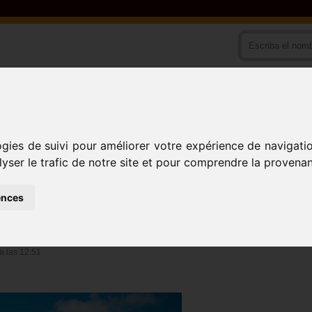
PAIS
ACTIVIDADES
ogies de suivi pour améliorer votre expérience de navigati
lyser le trafic de notre site et pour comprendre la provenan
DOGMBE II
(DISTRITO
ences
a las 12:51