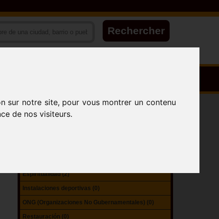
on sur notre site, pour vous montrer un contenu
Agencias gubernamentales (0)
ce de nos visiteurs.
Alojamiento (3)
Atracciones (1)
Colectividades territoriales (1)
Escuelas (9)
Espiritualidad (2)
Instalaciones deportivas (0)
ONG (Organizaciones No Gubernamentales) (0)
Restauración (0)