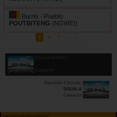
Barrio - Pueblo
POUTBITENG
(NGWEI)
1
2
3
›
››
Ciudad anterior :
DIBAMBA
Camerún
Siguiente Ciudada:
DOUALA
Camerún
Agencias gubernamentales (0)